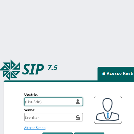
SIP
7.5
Usuário:
Senha:
Alterar Senha